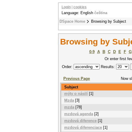
Login
|
cookies
Language: English
čeština
DSpace Home
Browsing by Subject
Browsing by Subj
0-9
A
B
C
D
E
F
G
Or enter first fe
Order:
Results:
Previous Page
Now s
Subject
mýty o násilí
[1]
Mzda
[3]
mzda
[78]
mzdová agenda
[2]
mzdová diference
[1]
mzdová diferenciace
[1]