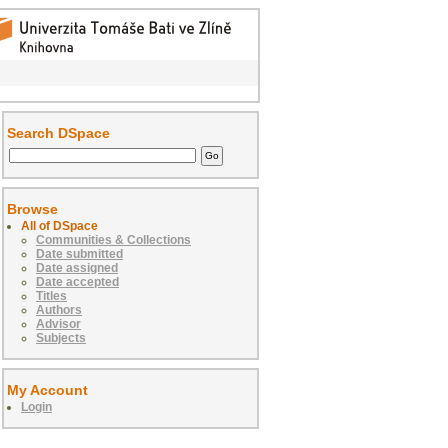
Search DSpace
Browse
All of DSpace
Communities & Collections
Date submitted
Date assigned
Date accepted
Titles
Authors
Advisor
Subjects
My Account
Login