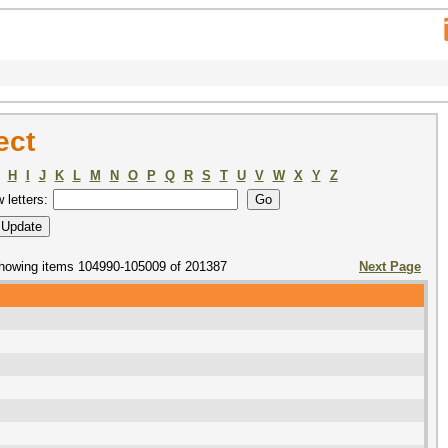
ect
H
I
J
K
L
M
N
O
P
Q
R
S
T
U
V
W
X
Y
Z
w letters:
howing items 104990-105009 of 201387
Next Page