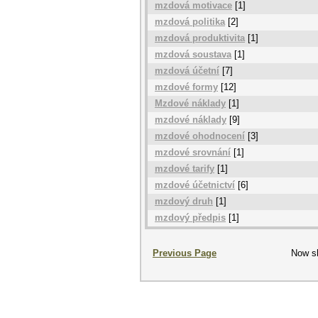
mzdová motivace
[1]
mzdová politika
[2]
mzdová produktivita
[1]
mzdová soustava
[1]
mzdová účetní
[7]
mzdové formy
[12]
Mzdové náklady
[1]
mzdové náklady
[9]
mzdové ohodnocení
[3]
mzdové srovnání
[1]
mzdové tarify
[1]
mzdové účetnictví
[6]
mzdový druh
[1]
mzdový předpis
[1]
Previous Page
Now s