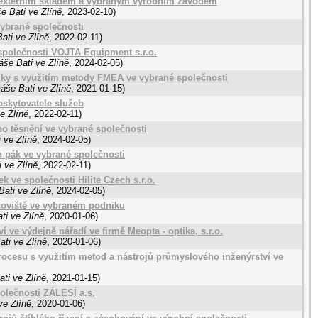
i externím skladem a vybraným výrobním závodem
e Bati ve Zlíně
,
2023-02-10
)
vybrané společnosti
ati ve Zlíně
,
2022-02-11
)
společnosti VOJTA Equipment s.r.o.
áše Bati ve Zlíně
,
2024-02-05
)
zky s využitím metody FMEA ve vybrané společnosti
áše Bati ve Zlíně
,
2021-01-15
)
skytovatele služeb
e Zlíně
,
2022-02-11
)
o těsnění ve vybrané společnosti
 ve Zlíně
,
2024-02-05
)
h pák ve vybrané společnosti
 ve Zlíně
,
2022-02-11
)
k ve společnosti Hilite Czech s.r.o.
ati ve Zlíně
,
2024-02-05
)
coviště ve vybraném podniku
ti ve Zlíně
,
2020-01-06
)
 ve výdejně nářadí ve firmě Meopta - optika, s.r.o.
ti ve Zlíně
,
2020-01-06
)
ocesu s využitím metod a nástrojů průmyslového inženýrství ve
ti ve Zlíně
,
2021-01-15
)
olečnosti ZÁLESÍ a.s.
ve Zlíně
,
2020-01-06
)