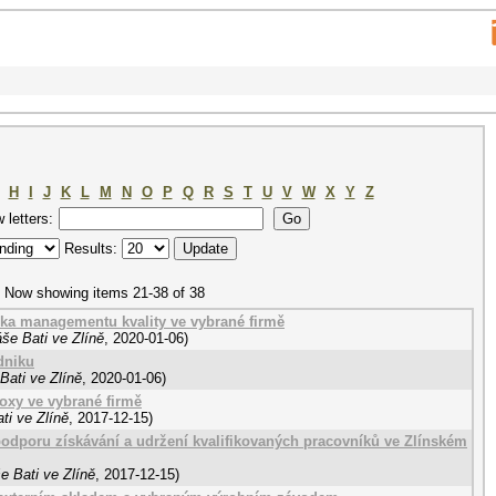
H
I
J
K
L
M
N
O
P
Q
R
S
T
U
V
W
X
Y
Z
w letters:
Results:
Now showing items 21-38 of 38
iska managementu kvality ve vybrané firmě
še Bati ve Zlíně
,
2020-01-06
)
dniku
Bati ve Zlíně
,
2020-01-06
)
poxy ve vybrané firmě
ti ve Zlíně
,
2017-12-15
)
podporu získávání a udržení kvalifikovaných pracovníků ve Zlínském
e Bati ve Zlíně
,
2017-12-15
)