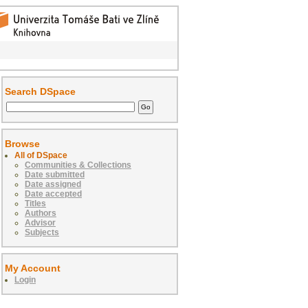
Search DSpace
Browse
All of DSpace
Communities & Collections
Date submitted
Date assigned
Date accepted
Titles
Authors
Advisor
Subjects
My Account
Login