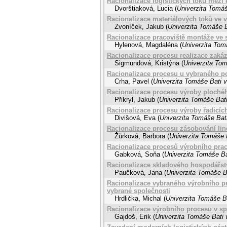
Racionalizace logistických toků mez
Dvorštiaková, Lucia
(
Univerzita Tomáš
Racionalizace materiálových toků ve 
Zvoníček, Jakub
(
Univerzita Tomáše B
Racionalizace pracoviště montáže ve 
Hylenová, Magdaléna
(
Univerzita Tom
Racionalizace procesu realizace zaká
Sigmundová, Kristýna
(
Univerzita Tom
Racionalizace procesu u vybraného po
Crha, Pavel
(
Univerzita Tomáše Bati v
Racionalizace procesu výroby plochéh
Přikryl, Jakub
(
Univerzita Tomáše Bati
Racionalizace procesu výroby řadicíc
Divišová, Eva
(
Univerzita Tomáše Bati
Racionalizace procesu zásobování line
Žůrková, Barbora
(
Univerzita Tomáše B
Racionalizace procesů výrobního pra
Gabková, Soňa
(
Univerzita Tomáše Ba
Racionalizace skladového hospodářství
Paučková, Jana
(
Univerzita Tomáše Ba
Racionalizace vybraného výrobního pr
vybrané společnosti
Hrdlička, Michal
(
Univerzita Tomáše Ba
Racionalizace výrobního procesu v sp
Gajdoš, Erik
(
Univerzita Tomáše Bati 