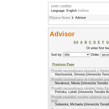
Login
|
cookies
Language: English
čeština
DSpace Home
Advisor
Advisor
0-9
A
B
C
D
E
F
G
Or enter first fe
Sort by:
Order:
Previous Page
Projekt racionalizace procesů z hled
Hosťovecká, Simona
(
Univerzita Tomá
Projekt racionalizace ve vybraném po
Nováková, Nikola
(
Univerzita Tomáše 
Projekt racionalizace výrobní linky E
Pečinka, Lukáš
(
Univerzita Tomáše Ba
Projekt zavádění nového nástroje na 
kraji
Sobieská, Michaela
(
Univerzita Tomáš