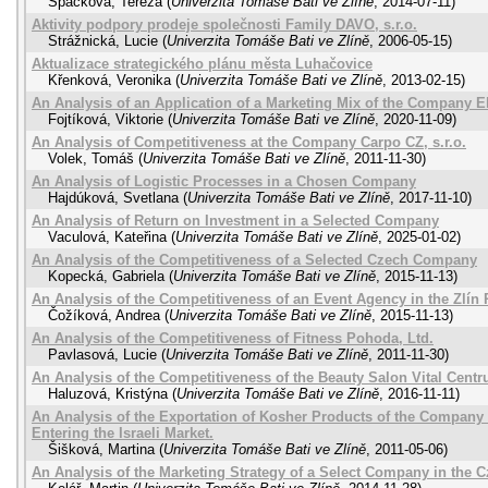
Špačková, Tereza
(
Univerzita Tomáše Bati ve Zlíně
,
2014-07-11
)
Aktivity podpory prodeje společnosti Family DAVO, s.r.o.
Strážnická, Lucie
(
Univerzita Tomáše Bati ve Zlíně
,
2006-05-15
)
Aktualizace strategického plánu města Luhačovice
Křenková, Veronika
(
Univerzita Tomáše Bati ve Zlíně
,
2013-02-15
)
An Analysis of an Application of a Marketing Mix of the Company Eli
Fojtíková, Viktorie
(
Univerzita Tomáše Bati ve Zlíně
,
2020-11-09
)
An Analysis of Competitiveness at the Company Carpo CZ, s.r.o.
Volek, Tomáš
(
Univerzita Tomáše Bati ve Zlíně
,
2011-11-30
)
An Analysis of Logistic Processes in a Chosen Company
Hajdúková, Svetlana
(
Univerzita Tomáše Bati ve Zlíně
,
2017-11-10
)
An Analysis of Return on Investment in a Selected Company
Vaculová, Kateřina
(
Univerzita Tomáše Bati ve Zlíně
,
2025-01-02
)
An Analysis of the Competitiveness of a Selected Czech Company
Kopecká, Gabriela
(
Univerzita Tomáše Bati ve Zlíně
,
2015-11-13
)
An Analysis of the Competitiveness of an Event Agency in the Zlín
Čožíková, Andrea
(
Univerzita Tomáše Bati ve Zlíně
,
2015-11-13
)
An Analysis of the Competitiveness of Fitness Pohoda, Ltd.
Pavlasová, Lucie
(
Univerzita Tomáše Bati ve Zlíně
,
2011-11-30
)
An Analysis of the Competitiveness of the Beauty Salon Vital Cent
Haluzová, Kristýna
(
Univerzita Tomáše Bati ve Zlíně
,
2016-11-11
)
An Analysis of the Exportation of Kosher Products of the Compan
Entering the Israeli Market.
Šišková, Martina
(
Univerzita Tomáše Bati ve Zlíně
,
2011-05-06
)
An Analysis of the Marketing Strategy of a Select Company in the 