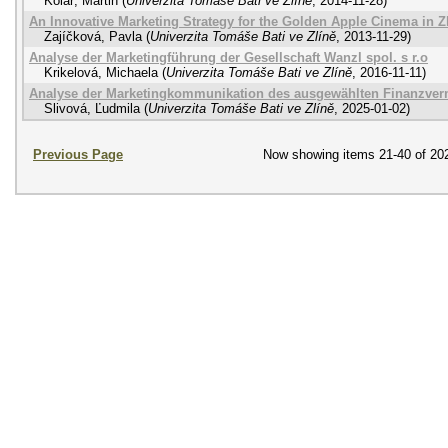
Kolář, Martin
(
Univerzita Tomáše Bati ve Zlíně
,
2014-11-28
)
An Innovative Marketing Strategy for the Golden Apple Cinema in Z
Zajíčková, Pavla
(
Univerzita Tomáše Bati ve Zlíně
,
2013-11-29
)
Analyse der Marketingführung der Gesellschaft Wanzl spol. s r.o
Krikelová, Michaela
(
Univerzita Tomáše Bati ve Zlíně
,
2016-11-11
)
Analyse der Marketingkommunikation des ausgewählten Finanzverm
Slivová, Ľudmila
(
Univerzita Tomáše Bati ve Zlíně
,
2025-01-02
)
Previous Page
Now showing items 21-40 of 20