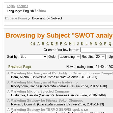
Login
|
cookies
Language: English
čeština
DSpace Home
Browsing by Subject
Browsing by Subject "SWOT analy
0-9
A
B
C
D
E
F
G
H
I
J
K
L
M
N
O
P
Q
Or enter first few letters:
Sort by:
Order:
Results:
Previous Page
Now showing items 21-40 of 20
A Marketing Mix Analysis of DV Buddy in Order to Increase Compet
Bém, Michal
(
Univerzita Tomáše Bati ve Zlíně
,
2016-11-11
)
A Marketing Mix Analysis of Vasky trade s.r.o.
Krystýnová, Darina
(
Univerzita Tomáše Bati ve Zlíně
,
2017-11-10
)
A Marketing Mix of a Selected Company
Drábková, Daniela
(
Univerzita Tomáše Bati ve Zlíně
,
2018-11-09
)
A Marketing Strategy for Fitness Sokol Olomouc
Navrátil, Dominik
(
Univerzita Tomáše Bati ve Zlíně
,
2015-11-13
)
A Marketing Strategy for TERMO SERVIS spol. s r.o