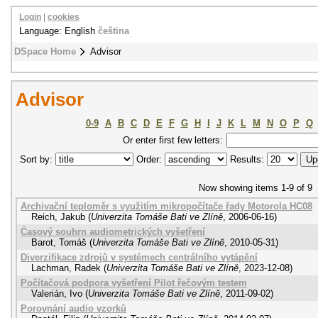
Login
|
cookies
Language: English
čeština
DSpace Home
Advisor
Advisor
0-9
A
B
C
D
E
F
G
H
I
J
K
L
M
N
O
P
Q
Or enter first few letters:
Sort by:
Order:
Results:
Now showing items 1-9 of 9
Archivační teploměr s využitím mikropočítače řady Motorola HC08
Reich, Jakub
(
Univerzita Tomáše Bati ve Zlíně
,
2006-06-16
)
Časový souhrn audiometrických vyšetření
Barot, Tomáš
(
Univerzita Tomáše Bati ve Zlíně
,
2010-05-31
)
Diverzifikace zdrojů v systémech centrálního vytápění
Lachman, Radek
(
Univerzita Tomáše Bati ve Zlíně
,
2023-12-08
)
Počítačová podpora vyšetření Pilot řečovým testem
Valerián, Ivo
(
Univerzita Tomáše Bati ve Zlíně
,
2011-09-02
)
Porovnání audio vzorků