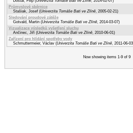
Dostál, Filip
(
Univerzita Tomáše Bati ve Zlíně
,
2014-02-07
)
Průmyslové sběrnice
Stašiak, Josef
(
Univerzita Tomáše Bati ve Zlíně
,
2005-02-21
)
Sledování proudové zátěže
Gotvald, Martin
(
Univerzita Tomáše Bati ve Zlíně
,
2014-03-07
)
Vizualizace výsledků vyšetření sluchu
Ančinec, Jiří
(
Univerzita Tomáše Bati ve Zlíně
,
2010-06-01
)
Zařízení pro hlídání spotřeby vody
Schmuttermeier, Václav
(
Univerzita Tomáše Bati ve Zlíně
,
2011-06-03
Now showing items 1-9 of 9