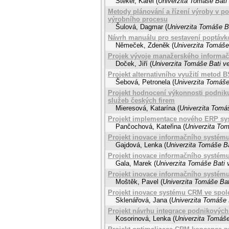
Šteker, Karel
(
Univerzita Tomáše Bati 
Metody plánování a řízení výroby v po
výrobního procesu
Šulová, Dagmar
(
Univerzita Tomáše Ba
Návrh manuálu pro sestavení poptáv
Němeček, Zdeněk
(
Univerzita Tomáše 
Projek vývoje manažerského informač
Doček, Jiří
(
Univerzita Tomáše Bati ve
Projekt alternativního využití metod
Šebová, Petronela
(
Univerzita Tomáše
Projekt hodnocení výkonnosti podniku
služeb českých firem
Mieresová, Katarína
(
Univerzita Tomáš
Projekt implementace nového ERP sys
Pančochová, Kateřina
(
Univerzita Tom
Projekt inovace informačního systém
Gajdová, Lenka
(
Univerzita Tomáše Ba
Projekt inovace informačního systému
Gala, Marek
(
Univerzita Tomáše Bati 
Projekt inovace informačního systému
Moštěk, Pavel
(
Univerzita Tomáše Bat
Projekt inovace systému CRM ve spole
Sklenářová, Jana
(
Univerzita Tomáše 
Projekt návrhu integrace podnikových 
Kosorinová, Lenka
(
Univerzita Tomáše