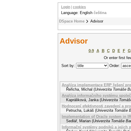
Login
|
cookies
Language: English
čeština
DSpace Home
Advisor
Advisor
0-9
A
B
C
D
E
F
G
Or enter first fe
Sort by:
Order:
Analýza implementace ERP řešení pro
Řeřicha, Michal
(
Univerzita Tomáše Ba
Analýza informačního systému společ
Kapráliková, Janka
(
Univerzita Tomáše
Hodnocení efektivnosti zavedení a pr
Petrucha, Lukáš
(
Univerzita Tomáše B
Implementation of Oracle system in 
Sedlář, Marian
(
Univerzita Tomáše Bat
Informační systémy podniků a jejich 