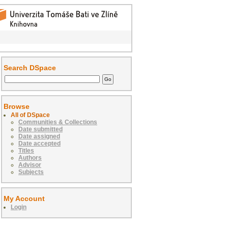
Search DSpace
Browse
All of DSpace
Communities & Collections
Date submitted
Date assigned
Date accepted
Titles
Authors
Advisor
Subjects
My Account
Login