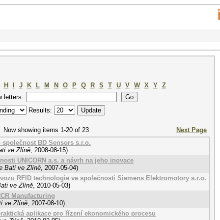
H
I
J
K
L
M
N
O
P
Q
R
S
T
U
V
W
X
Y
Z
w letters:
Results:
Now showing items 1-20 of 23
Next Page
 společnost BD Sensors s.r.o.
ti ve Zlíně
,
2008-08-15
)
nosti UNICORN a.s. a návrh na jeho inovace
 Bati ve Zlíně
,
2007-05-04
)
ovozu RFID technologie ve společnosti Siemens Elektromotory s.r.o.
ati ve Zlíně
,
2010-05-03
)
IRCR Manufacturing
i ve Zlíně
,
2007-08-10
)
praktická aplikace pro řízení ekonomického procesu