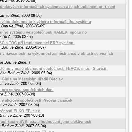
ve Zlíně
,
2010-02-05
)
dnikových informačních systémech a jejich uplatnění při řízení
ti ve Zlíně
,
2009-09-30
)
kového dokumentu k výběru informačního systému
Bati ve Zlíně
,
2006-05-09
)
ního systému ve společnosti KAMEX, spol.s r.o
 Zlíně
,
2005-03-07
)
 BSC a TOC při implementaci ERP systému
 Bati ve Zlíně
,
2005-03-07
)
 v návaznosti na výkonnost zaměstnanců v oblasti servisních
e Bati ve Zlíně
,
)
tému v malé obchodní společnosti FEVOS, s.r.o., Slavičín
áše Bati ve Zlíně
,
2009-05-04
)
u Ginis na Městském úřadě Břeclav
ti ve Zlíně
,
2007-05-04
)
 pro správu spotřebních daní
ve Zlíně
,
2007-05-04
)
 v akciové společnosti Pivovar Janáček
i ve Zlíně
,
2007-05-04
)
čnosti ELKO EP, s.r.o.
Bati ve Zlíně
,
2007-08-10
)
aplikací v SVK, a.s. a hodnocení jeho efektivnosti
 Bati ve Zlíně
,
2007-05-04
)