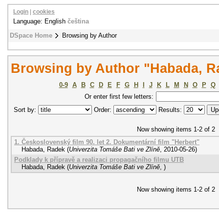
Login
|
cookies
Language: English
čeština
DSpace Home
Browsing by Author
Browsing by Author "Habada, R
0-9
A
B
C
D
E
F
G
H
I
J
K
L
M
N
O
P
Q
Or enter first few letters:
Sort by:
Order:
Results:
Now showing items 1-2 of 2
1. Československý film 90. let 2. Dokumentární film "Herbert"
Habada, Radek
(
Univerzita Tomáše Bati ve Zlíně
,
2010-05-26
)
Podklady k přípravě a realizaci propagačního filmu UTB
Habada, Radek
(
Univerzita Tomáše Bati ve Zlíně
,
)
Now showing items 1-2 of 2