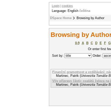
Login
|
cookies
Language: English
čeština
DSpace Home
Browsing by Author
Browsing by Author 
0-9
A
B
C
D
E
F
G
Or enter first fe
Sort by:
Order:
Finanční gramotnost a vzdělávání: náv
Martinec, Patrik
(
Univerzita Tomáše Ba
Vliv přípravy částic oxalátů železa na 
Martinec, Patrik
(
Univerzita Tomáše Ba