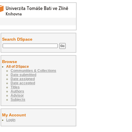
Search DSpace
Browse
All of DSpace
Communities & Collections
Date submitted
Date assigned
Date accepted
Titles
Authors
Advisor
Subjects
My Account
Login