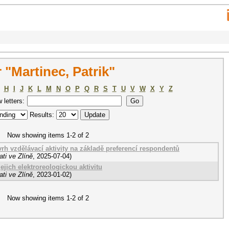
"Martinec, Patrik"
H
I
J
K
L
M
N
O
P
Q
R
S
T
U
V
W
X
Y
Z
w letters:
Results:
Now showing items 1-2 of 2
rh vzdělávací aktivity na základě preferencí respondentů
ti ve Zlíně
,
2025-07-04
)
jejich elektroreologickou aktivitu
ti ve Zlíně
,
2023-01-02
)
Now showing items 1-2 of 2