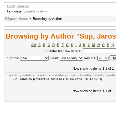
Login
|
cookies
Language: English
čeština
DSpace Home
Browsing by Author
Browsing by Author "Sup, Jaros
0-9
A
B
C
D
E
F
G
H
I
J
K
L
M
N
O
P
Q
Or enter first few letters:
Sort by:
Order:
Results:
Now showing items 1-1 of 1
Systémy detekce neautorizovaného průniku do informačního systému 
Sup, Jaroslav
(
Univerzita Tomáše Bati ve Zlíně
,
2011-05-13
)
Now showing items 1-1 of 1