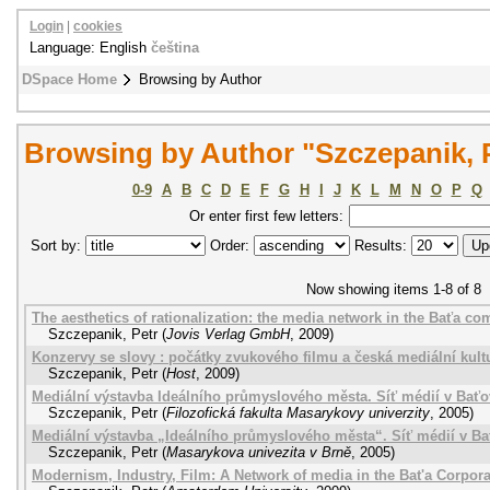
Login
|
cookies
Language: English
čeština
DSpace Home
Browsing by Author
Browsing by Author "Szczepanik, 
0-9
A
B
C
D
E
F
G
H
I
J
K
L
M
N
O
P
Q
Or enter first few letters:
Sort by:
Order:
Results:
Now showing items 1-8 of 8
The aesthetics of rationalization: the media network in the Baťa co
Szczepanik, Petr
(
Jovis Verlag GmbH
,
2009
)
Konzervy se slovy : počátky zvukového filmu a česká mediální kultu
Szczepanik, Petr
(
Host
,
2009
)
Mediální výstavba Ideálního průmyslového města. Síť médií v Baťov
Szczepanik, Petr
(
Filozofická fakulta Masarykovy univerzity
,
2005
)
Mediální výstavba „Ideálního průmyslového města“. Síť médií v Baťo
Szczepanik, Petr
(
Masarykova univezita v Brně
,
2005
)
Modernism, Industry, Film: A Network of media in the Bat'a Corpora