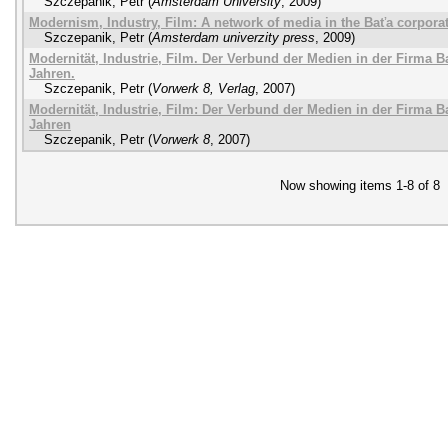
Szczepanik, Petr
(
Amsterdam University
,
2009
)
Modernism, Industry, Film: A network of media in the Baťa corporati
Szczepanik, Petr
(
Amsterdam univerzity press
,
2009
)
Modernität, Industrie, Film. Der Verbund der Medien in der Firma B
Jahren.
Szczepanik, Petr
(
Vorwerk 8, Verlag
,
2007
)
Modernität, Industrie, Film: Der Verbund der Medien in der Firma Ba
Jahren
Szczepanik, Petr
(
Vorwerk 8
,
2007
)
Now showing items 1-8 of 8