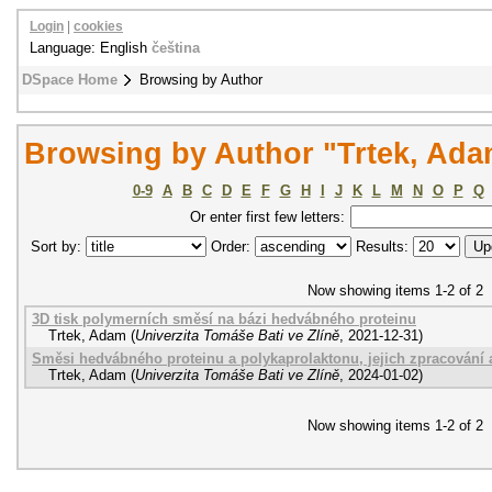
Login
|
cookies
Language: English
čeština
DSpace Home
Browsing by Author
Browsing by Author "Trtek, Ad
0-9
A
B
C
D
E
F
G
H
I
J
K
L
M
N
O
P
Q
Or enter first few letters:
Sort by:
Order:
Results:
Now showing items 1-2 of 2
3D tisk polymerních směsí na bázi hedvábného proteinu
Trtek, Adam
(
Univerzita Tomáše Bati ve Zlíně
,
2021-12-31
)
Směsi hedvábného proteinu a polykaprolaktonu, jejich zpracování
Trtek, Adam
(
Univerzita Tomáše Bati ve Zlíně
,
2024-01-02
)
Now showing items 1-2 of 2