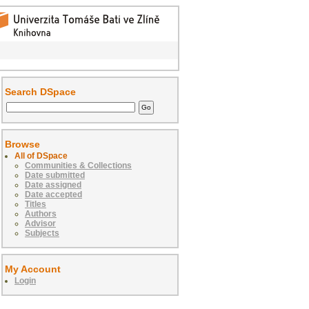
Search DSpace
Browse
All of DSpace
Communities & Collections
Date submitted
Date assigned
Date accepted
Titles
Authors
Advisor
Subjects
My Account
Login