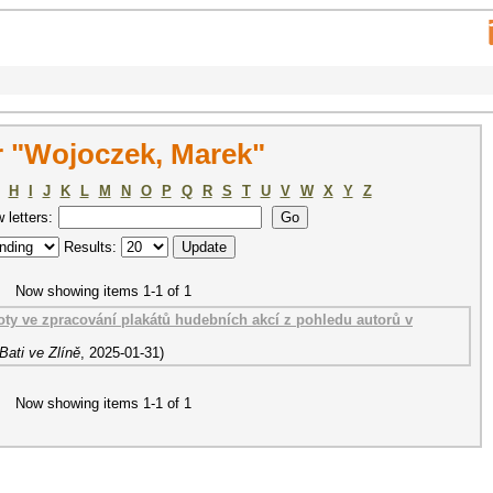
 "Wojoczek, Marek"
H
I
J
K
L
M
N
O
P
Q
R
S
T
U
V
W
X
Y
Z
w letters:
Results:
Now showing items 1-1 of 1
oty ve zpracování plakátů hudebních akcí z pohledu autorů v
Bati ve Zlíně
,
2025-01-31
)
Now showing items 1-1 of 1