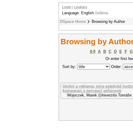
Login
|
cookies
Language: English
čeština
DSpace Home
Browsing by Author
Browsing by Author
0-9
A
B
C
D
E
F
G
Or enter first fe
Sort by:
Order:
Umění a reklama: míra estetické hodn
komparaci s percepcí veřejnosti
Wojoczek, Marek
(
Univerzita Tomáše 