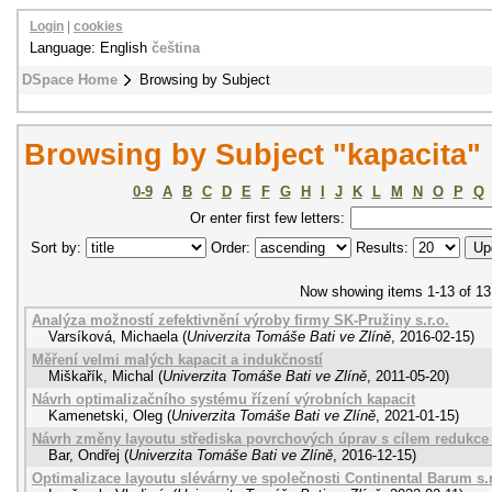
Login
|
cookies
Language: English
čeština
DSpace Home
Browsing by Subject
Browsing by Subject "kapacita"
0-9
A
B
C
D
E
F
G
H
I
J
K
L
M
N
O
P
Q
Or enter first few letters:
Sort by:
Order:
Results:
Now showing items 1-13 of 13
Analýza možností zefektivnění výroby firmy SK-Pružiny s.r.o.
Varsíková, Michaela
(
Univerzita Tomáše Bati ve Zlíně
,
2016-02-15
)
Měření velmi malých kapacit a indukčností
Miškařík, Michal
(
Univerzita Tomáše Bati ve Zlíně
,
2011-05-20
)
Návrh optimalizačního systému řízení výrobních kapacit
Kamenetski, Oleg
(
Univerzita Tomáše Bati ve Zlíně
,
2021-01-15
)
Návrh změny layoutu střediska povrchových úprav s cílem redukce 
Bar, Ondřej
(
Univerzita Tomáše Bati ve Zlíně
,
2016-12-15
)
Optimalizace layoutu slévárny ve společnosti Continental Barum s.r