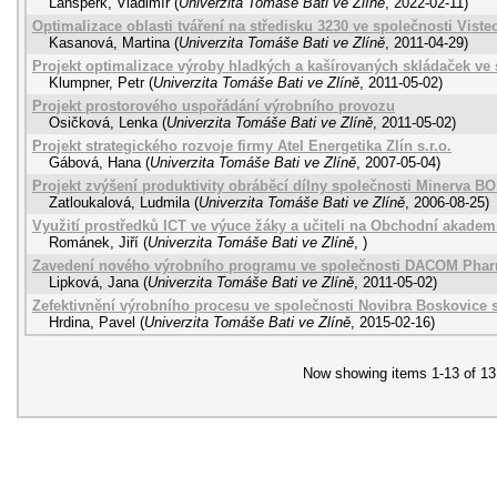
Lanšperk, Vladimír
(
Univerzita Tomáše Bati ve Zlíně
,
2022-02-11
)
Optimalizace oblasti tváření na středisku 3230 ve společnosti Visteo
Kasanová, Martina
(
Univerzita Tomáše Bati ve Zlíně
,
2011-04-29
)
Projekt optimalizace výroby hladkých a kašírovaných skládaček ve 
Klumpner, Petr
(
Univerzita Tomáše Bati ve Zlíně
,
2011-05-02
)
Projekt prostorového uspořádání výrobního provozu
Osičková, Lenka
(
Univerzita Tomáše Bati ve Zlíně
,
2011-05-02
)
Projekt strategického rozvoje firmy Atel Energetika Zlín s.r.o.
Gábová, Hana
(
Univerzita Tomáše Bati ve Zlíně
,
2007-05-04
)
Projekt zvýšení produktivity obráběcí dílny společnosti Minerva B
Zatloukalová, Ludmila
(
Univerzita Tomáše Bati ve Zlíně
,
2006-08-25
)
Využití prostředků ICT ve výuce žáky a učiteli na Obchodní akadem
Románek, Jiří
(
Univerzita Tomáše Bati ve Zlíně
,
)
Zavedení nového výrobního programu ve společnosti DACOM Pharm
Lipková, Jana
(
Univerzita Tomáše Bati ve Zlíně
,
2011-05-02
)
Zefektivnění výrobního procesu ve společnosti Novibra Boskovice s
Hrdina, Pavel
(
Univerzita Tomáše Bati ve Zlíně
,
2015-02-16
)
Now showing items 1-13 of 13