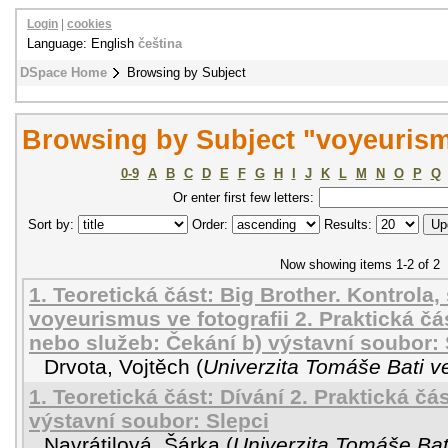
Login
|
cookies
Language: English
čeština
DSpace Home
Browsing by Subject
Browsing by Subject "voyeuris
0-9
A
B
C
D
E
F
G
H
I
J
K
L
M
N
O
P
Q
Or enter first few letters:
Sort by:
Order:
Results:
Now showing items 1-2 of 2
1. Teoretická část: Big Brother. Kontrola,
voyeurismus ve fotografii 2. Praktická čá
nebo služeb: Čekání b) výstavní soubor: 
Drvota, Vojtěch
(
Univerzita Tomáše Bati v
1. Teoretická část: Dívání 2. Praktická čás
výstavní soubor: Slepci
Navrátilová, Šárka
(
Univerzita Tomáše Bat