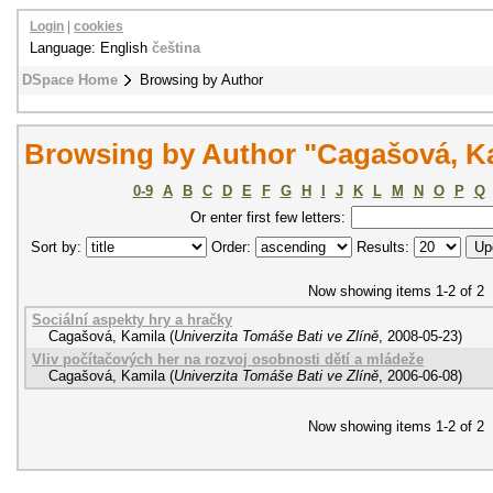
Login
|
cookies
Language: English
čeština
DSpace Home
Browsing by Author
Browsing by Author "Cagašová, K
0-9
A
B
C
D
E
F
G
H
I
J
K
L
M
N
O
P
Q
Or enter first few letters:
Sort by:
Order:
Results:
Now showing items 1-2 of 2
Sociální aspekty hry a hračky
Cagašová, Kamila
(
Univerzita Tomáše Bati ve Zlíně
,
2008-05-23
)
Vliv počítačových her na rozvoj osobnosti dětí a mládeže
Cagašová, Kamila
(
Univerzita Tomáše Bati ve Zlíně
,
2006-06-08
)
Now showing items 1-2 of 2