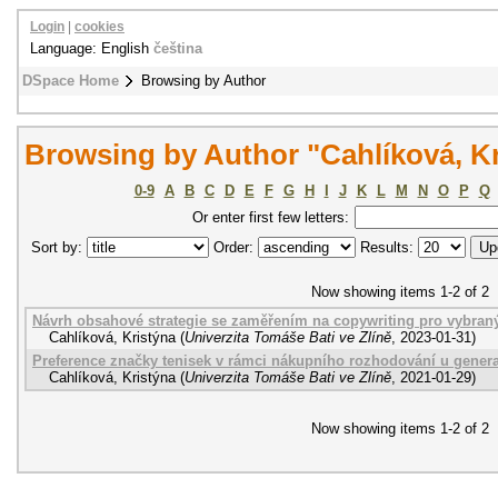
Login
|
cookies
Language: English
čeština
DSpace Home
Browsing by Author
Browsing by Author "Cahlíková, Kr
0-9
A
B
C
D
E
F
G
H
I
J
K
L
M
N
O
P
Q
Or enter first few letters:
Sort by:
Order:
Results:
Now showing items 1-2 of 2
Návrh obsahové strategie se zaměřením na copywriting pro vybran
Cahlíková, Kristýna
(
Univerzita Tomáše Bati ve Zlíně
,
2023-01-31
)
Preference značky tenisek v rámci nákupního rozhodování u genera
Cahlíková, Kristýna
(
Univerzita Tomáše Bati ve Zlíně
,
2021-01-29
)
Now showing items 1-2 of 2