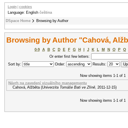
Login
|
cookies
Language: English
čeština
DSpace Home
Browsing by Author
Browsing by Author "Cahová, Alžb
0-9
A
B
C
D
E
F
G
H
I
J
K
L
M
N
O
P
Q
Or enter first few letters:
Sort by:
Order:
Results:
Now showing items 1-1 of 1
Návrh na zavedení vizuálního managementu
Cahová, Alžběta
(
Univerzita Tomáše Bati ve Zlíně
,
2011-12-15
)
Now showing items 1-1 of 1