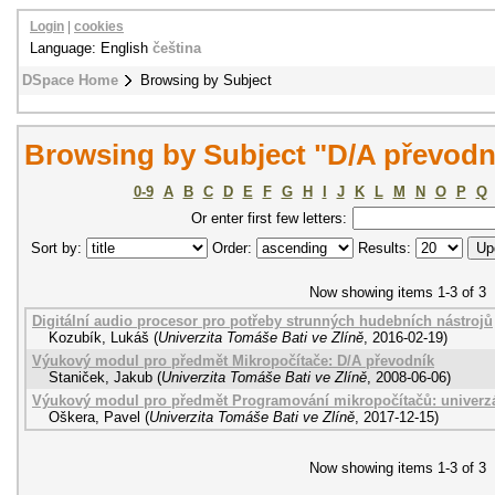
Login
|
cookies
Language: English
čeština
DSpace Home
Browsing by Subject
Browsing by Subject "D/A převodn
0-9
A
B
C
D
E
F
G
H
I
J
K
L
M
N
O
P
Q
Or enter first few letters:
Sort by:
Order:
Results:
Now showing items 1-3 of 3
Digitální audio procesor pro potřeby strunných hudebních nástrojů
Kozubík, Lukáš
(
Univerzita Tomáše Bati ve Zlíně
,
2016-02-19
)
Výukový modul pro předmět Mikropočítače: D/A převodník
Staniček, Jakub
(
Univerzita Tomáše Bati ve Zlíně
,
2008-06-06
)
Výukový modul pro předmět Programování mikropočítačů: univerzá
Oškera, Pavel
(
Univerzita Tomáše Bati ve Zlíně
,
2017-12-15
)
Now showing items 1-3 of 3