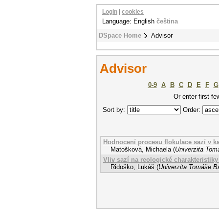
Login
|
cookies
Language: English
čeština
DSpace Home
Advisor
Advisor
0-9
A
B
C
D
E
F
G
Or enter first fe
Sort by:
Order:
Hodnocení procesu flokulace sazí v 
Matošková, Michaela
(
Univerzita Tomá
Vliv sazí na reologické charakteristi
Ridoško, Lukáš
(
Univerzita Tomáše Ba