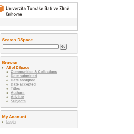
Search DSpace
Browse
All of DSpace
Communities & Collections
Date submitted
Date assigned
Date accepted
Titles
Authors
Advisor
Subjects
My Account
Login