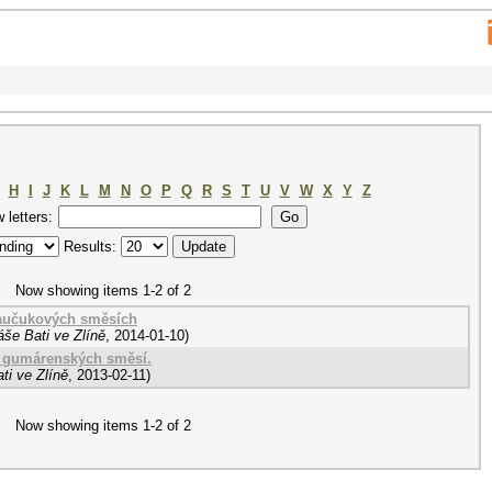
H
I
J
K
L
M
N
O
P
Q
R
S
T
U
V
W
X
Y
Z
w letters:
Results:
Now showing items 1-2 of 2
kaučukových směsích
še Bati ve Zlíně
,
2014-01-10
)
ky gumárenských směsí.
ti ve Zlíně
,
2013-02-11
)
Now showing items 1-2 of 2