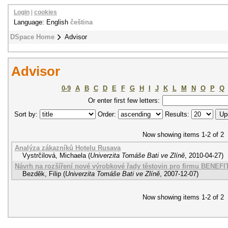
Login
|
cookies
Language: English
čeština
DSpace Home
Advisor
Advisor
0-9
A
B
C
D
E
F
G
H
I
J
K
L
M
N
O
P
Q
Or enter first few letters:
Sort by:
Order:
Results:
Now showing items 1-2 of 2
Analýza zákazníků Hotelu Rusava
Vystrčilová, Michaela
(
Univerzita Tomáše Bati ve Zlíně
,
2010-04-27
)
Návrh na rozšíření nové výrobkové řady těstovin pro firmu BENEFIT,
Bezděk, Filip
(
Univerzita Tomáše Bati ve Zlíně
,
2007-12-07
)
Now showing items 1-2 of 2