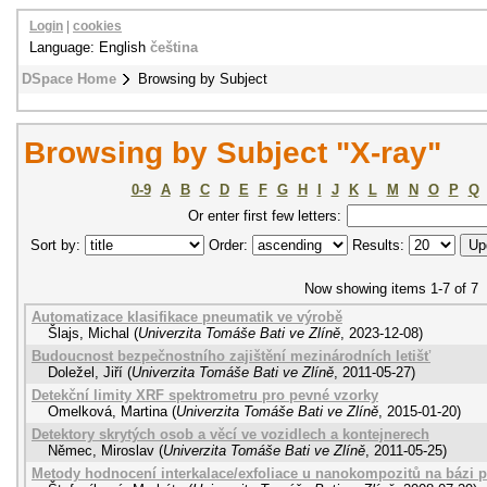
Login
|
cookies
Language: English
čeština
DSpace Home
Browsing by Subject
Browsing by Subject "X-ray"
0-9
A
B
C
D
E
F
G
H
I
J
K
L
M
N
O
P
Q
Or enter first few letters:
Sort by:
Order:
Results:
Now showing items 1-7 of 7
Automatizace klasifikace pneumatik ve výrobě
Šlajs, Michal
(
Univerzita Tomáše Bati ve Zlíně
,
2023-12-08
)
Budoucnost bezpečnostního zajištění mezinárodních letišť
Doležel, Jiří
(
Univerzita Tomáše Bati ve Zlíně
,
2011-05-27
)
Detekční limity XRF spektrometru pro pevné vzorky
Omelková, Martina
(
Univerzita Tomáše Bati ve Zlíně
,
2015-01-20
)
Detektory skrytých osob a věcí ve vozidlech a kontejnerech
Němec, Miroslav
(
Univerzita Tomáše Bati ve Zlíně
,
2011-05-25
)
Metody hodnocení interkalace/exfoliace u nanokompozitů na bázi p