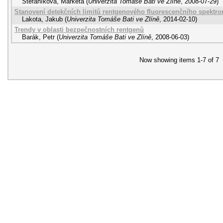
Štefaníková, Markéta
(
Univerzita Tomáše Bati ve Zlíně
,
2008-07-29
)
Stanovení detekčních limitů rentgenového fluorescenčního spektr
Lakota, Jakub
(
Univerzita Tomáše Bati ve Zlíně
,
2014-02-10
)
Trendy v oblasti bezpečnostních rentgenů
Barák, Petr
(
Univerzita Tomáše Bati ve Zlíně
,
2008-06-03
)
Now showing items 1-7 of 7