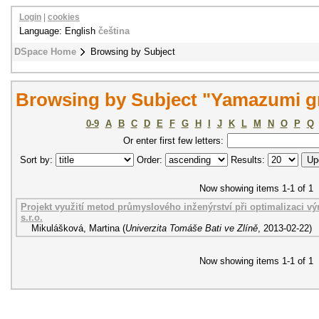
Login
|
cookies
Language: English
čeština
DSpace Home
Browsing by Subject
Browsing by Subject "Yamazumi g
0-9
A
B
C
D
E
F
G
H
I
J
K
L
M
N
O
P
Q
Or enter first few letters:
Sort by:
Order:
Results:
Now showing items 1-1 of 1
Projekt využití metod průmyslového inženýrství při optimalizaci výr
s.r.o.
Mikulášková, Martina
(
Univerzita Tomáše Bati ve Zlíně
,
2013-02-22
)
Now showing items 1-1 of 1