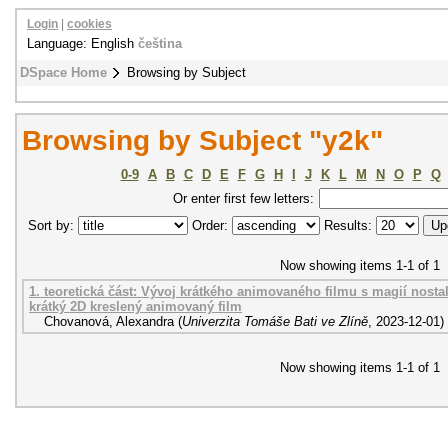
Login
|
cookies
Language: English
čeština
DSpace Home
Browsing by Subject
Browsing by Subject "y2k"
0-9
A
B
C
D
E
F
G
H
I
J
K
L
M
N
O
P
Q
Or enter first few letters:
Sort by:
Order:
Results:
Now showing items 1-1 of 1
1. teoretická část: Vývoj krátkého animovaného filmu s magií nosta
krátký 2D kreslený animovaný film
Chovanová, Alexandra
(
Univerzita Tomáše Bati ve Zlíně
,
2023-12-01
)
Now showing items 1-1 of 1