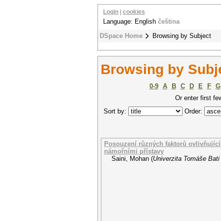
Login
|
cookies
Language: English
čeština
DSpace Home
Browsing by Subject
Browsing by Subje
0-9
A
B
C
D
E
F
G
Or enter first fe
Sort by:
Order:
Posouzení různých faktorů ovlivňující
námořními přístavy
Saini, Mohan
(
Univerzita Tomáše Bati 