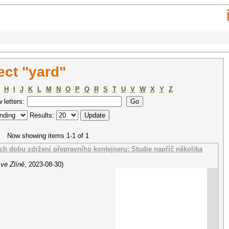
ct "yard"
H
I
J
K
L
M
N
O
P
Q
R
S
T
U
V
W
X
Y
Z
w letters:
Results:
Now showing items 1-1 of 1
ch dobu zdržení přepravního kontejneru: Studie napříč několika
ve Zlíně
,
2023-08-30
)