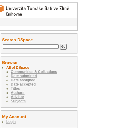
Search DSpace
Browse
All of DSpace
Communities & Collections
Date submitted
Date assigned
Date accepted
Titles
Authors
Advisor
Subjects
My Account
Login