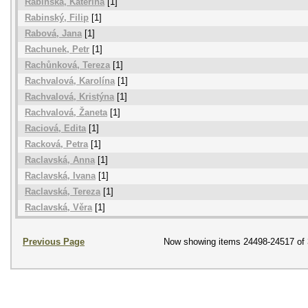
Rabinská, Kateřina
[1]
Rabinský, Filip
[1]
Rabová, Jana
[1]
Rachunek, Petr
[1]
Rachůnková, Tereza
[1]
Rachvalová, Karolína
[1]
Rachvalová, Kristýna
[1]
Rachvalová, Žaneta
[1]
Raciová, Edita
[1]
Racková, Petra
[1]
Raclavská, Anna
[1]
Raclavská, Ivana
[1]
Raclavská, Tereza
[1]
Raclavská, Věra
[1]
Previous Page
Now showing items 24498-24517 of