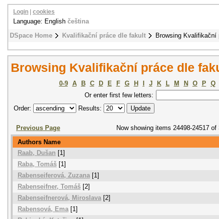
Login
|
cookies
Language: English
čeština
DSpace Home
Kvalifikační práce dle fakult
Browsing Kvalifikační 
Browsing Kvalifikační práce dle fak
0-9
A
B
C
D
E
F
G
H
I
J
K
L
M
N
O
P
Q
Or enter first few letters:
Order:
Results:
Previous Page
Now showing items 24498-24517 of
Authors Name
Raab, Dušan
[1]
Raba, Tomáš
[1]
Rabenseiferová, Zuzana
[1]
Rabenseifner, Tomáš
[2]
Rabenseifnerová, Miroslava
[2]
Rabensová, Ema
[1]