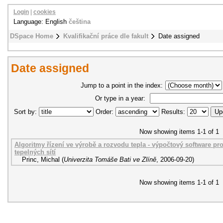
Login
|
cookies
Language: English
čeština
DSpace Home
Kvalifikační práce dle fakult
Date assigned
Date assigned
Jump to a point in the index:
Or type in a year:
Sort by:
Order:
Results:
Now showing items 1-1 of 1
Algoritmy řízení ve výrobě a rozvodu tepla - výpočtový software p
tepelných sítí
Princ, Michal
(
Univerzita Tomáše Bati ve Zlíně
,
2006-09-20
)
Now showing items 1-1 of 1