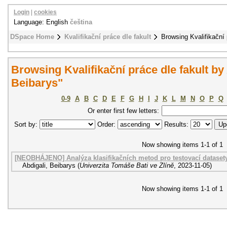
Login
|
cookies
Language: English
čeština
DSpace Home
Kvalifikační práce dle fakult
Browsing Kvalifikační 
Browsing Kvalifikační práce dle fakult by
Beibarys"
0-9
A
B
C
D
E
F
G
H
I
J
K
L
M
N
O
P
Q
Or enter first few letters:
Sort by:
Order:
Results:
Now showing items 1-1 of 1
[NEOBHÁJENO] Analýza klasifikačních metod pro testovací dataset
Abdigali, Beibarys
(
Univerzita Tomáše Bati ve Zlíně
,
2023-11-05
)
Now showing items 1-1 of 1