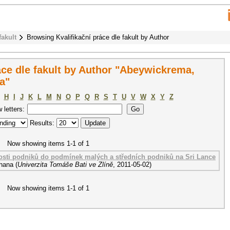
fakult
Browsing Kvalifikační práce dle fakult by Author
áce dle fakult by Author "Abeywickrema,
a"
H
I
J
K
L
M
N
O
P
Q
R
S
T
U
V
W
X
Y
Z
w letters:
Results:
Now showing items 1-1 of 1
sti podniků do podmínek malých a středních podniků na Sri Lance
hana
(
Univerzita Tomáše Bati ve Zlíně
,
2011-05-02
)
Now showing items 1-1 of 1