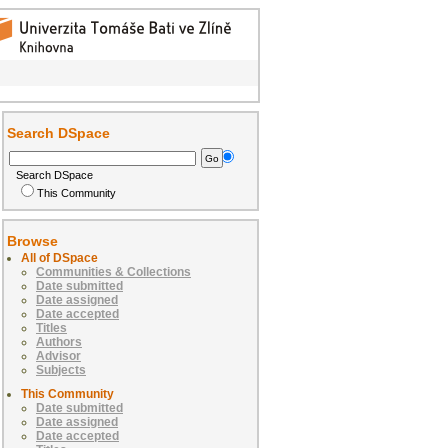
Search DSpace
Search DSpace
This Community
Browse
All of DSpace
Communities & Collections
Date submitted
Date assigned
Date accepted
Titles
Authors
Advisor
Subjects
This Community
Date submitted
Date assigned
Date accepted