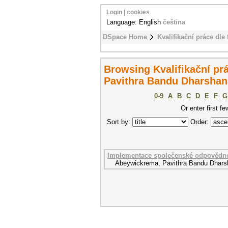
Login
|
cookies
Language: English
čeština
DSpace Home
Kvalifikační práce dle 
Browsing Kvalifikační pr
Pavithra Bandu Dharshan
0-9
A
B
C
D
E
F
G
Or enter first fe
Sort by:
Order:
Implementace společenské odpovědno
Abeywickrema, Pavithra Bandu Dhars