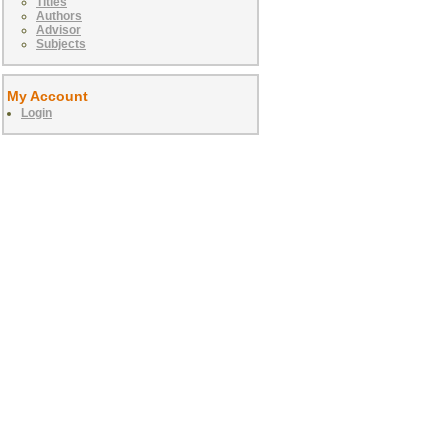
Titles
Authors
Advisor
Subjects
My Account
Login