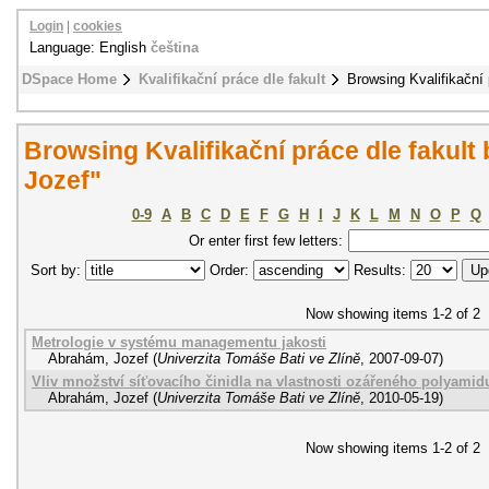
Login
|
cookies
Language: English
čeština
DSpace Home
Kvalifikační práce dle fakult
Browsing Kvalifikační 
Browsing Kvalifikační práce dle fakul
Jozef"
0-9
A
B
C
D
E
F
G
H
I
J
K
L
M
N
O
P
Q
Or enter first few letters:
Sort by:
Order:
Results:
Now showing items 1-2 of 2
Metrologie v systému managementu jakosti
Abrahám, Jozef
(
Univerzita Tomáše Bati ve Zlíně
,
2007-09-07
)
Vliv množství síťovacího činidla na vlastnosti ozářeného polyamid
Abrahám, Jozef
(
Univerzita Tomáše Bati ve Zlíně
,
2010-05-19
)
Now showing items 1-2 of 2