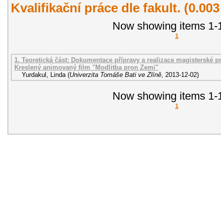
Kvalifikační práce dle fakult. (0.00
Now showing items 1-1
1
1. Teoretická část: Dokumentace přípravy a realizace magisterské prá
Kreslený animovaný film "Modlitba pron Zemi"
Yurdakul, Linda
(
Univerzita Tomáše Bati ve Zlíně
,
2013-12-02
)
Now showing items 1-1
1