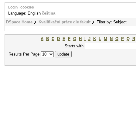
Login
|
cookies
Language: English
čeština
DSpace Home
Kvalifikační práce dle fakult
Filter by: Subject
A
B
C
D
E
F
G
H
I
J
K
L
M
N
O
P
Q
R
Starts with
Results Per Page: