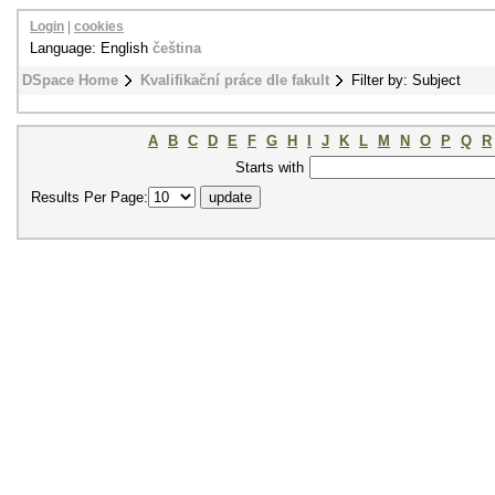
Login
|
cookies
Language: English
čeština
DSpace Home
Kvalifikační práce dle fakult
Filter by: Subject
A
B
C
D
E
F
G
H
I
J
K
L
M
N
O
P
Q
R
Starts with
Results Per Page: