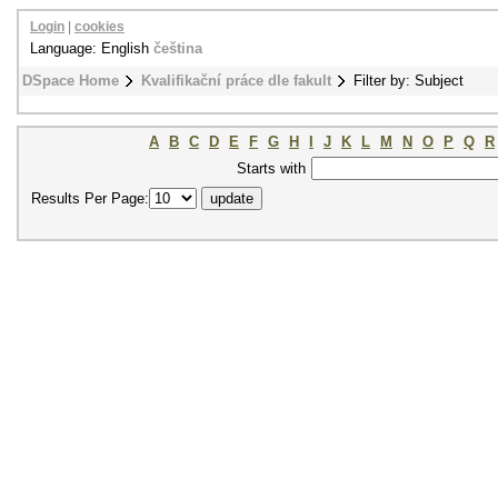
Login
|
cookies
Language: English
čeština
DSpace Home
Kvalifikační práce dle fakult
Filter by: Subject
A
B
C
D
E
F
G
H
I
J
K
L
M
N
O
P
Q
R
Starts with
Results Per Page: