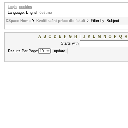
Login
|
cookies
Language: English
čeština
DSpace Home
Kvalifikační práce dle fakult
Filter by: Subject
A
B
C
D
E
F
G
H
I
J
K
L
M
N
O
P
Q
R
Starts with
Results Per Page: