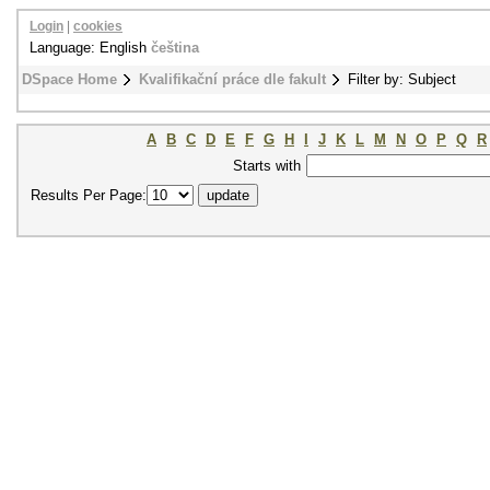
Login
|
cookies
Language: English
čeština
DSpace Home
Kvalifikační práce dle fakult
Filter by: Subject
A
B
C
D
E
F
G
H
I
J
K
L
M
N
O
P
Q
R
Starts with
Results Per Page: