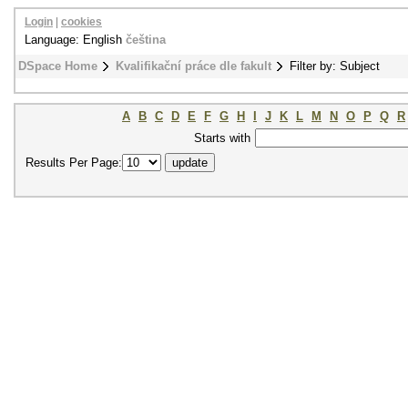
Login
|
cookies
Language: English
čeština
DSpace Home
Kvalifikační práce dle fakult
Filter by: Subject
A
B
C
D
E
F
G
H
I
J
K
L
M
N
O
P
Q
R
Starts with
Results Per Page: