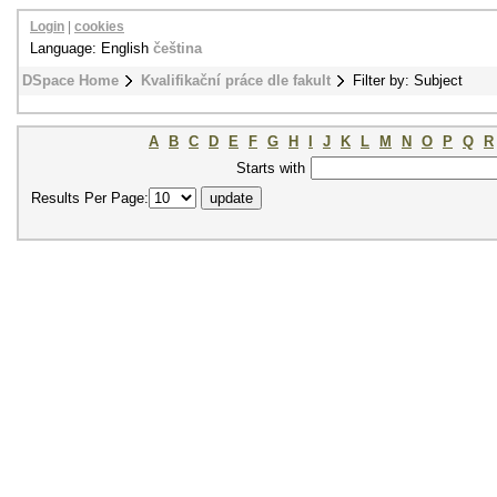
Login
|
cookies
Language: English
čeština
DSpace Home
Kvalifikační práce dle fakult
Filter by: Subject
A
B
C
D
E
F
G
H
I
J
K
L
M
N
O
P
Q
R
Starts with
Results Per Page: