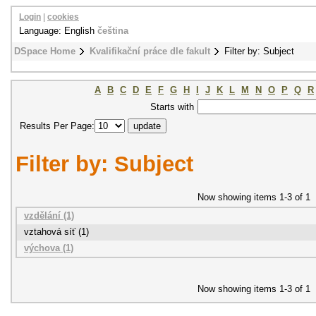
Login
|
cookies
Language: English
čeština
DSpace Home
Kvalifikační práce dle fakult
Filter by: Subject
A
B
C
D
E
F
G
H
I
J
K
L
M
N
O
P
Q
R
Starts with
Results Per Page:
Filter by: Subject
Now showing items 1-3 of 1
vzdělání (1)
vztahová síť (1)
výchova (1)
Now showing items 1-3 of 1