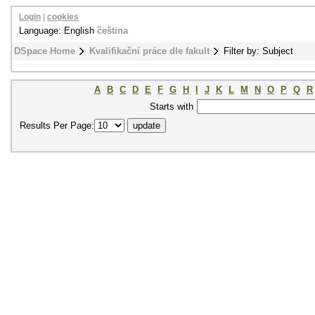
Login
|
cookies
Language: English
čeština
DSpace Home
Kvalifikační práce dle fakult
Filter by: Subject
A
B
C
D
E
F
G
H
I
J
K
L
M
N
O
P
Q
R
Starts with
Results Per Page: