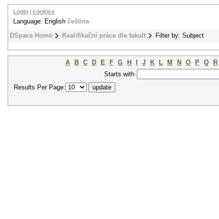
Login
|
cookies
Language: English
čeština
DSpace Home
Kvalifikační práce dle fakult
Filter by: Subject
A
B
C
D
E
F
G
H
I
J
K
L
M
N
O
P
Q
R
Starts with
Results Per Page: