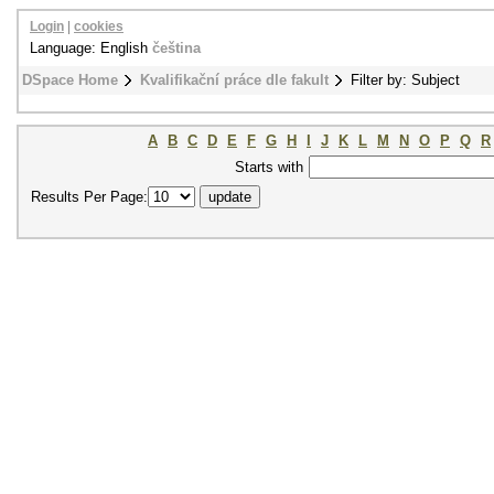
Login
|
cookies
Language: English
čeština
DSpace Home
Kvalifikační práce dle fakult
Filter by: Subject
A
B
C
D
E
F
G
H
I
J
K
L
M
N
O
P
Q
R
Starts with
Results Per Page: