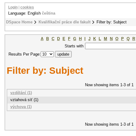
Login
|
cookies
Language: English
čeština
DSpace Home
Kvalifikační práce dle fakult
Filter by: Subject
A
B
C
D
E
F
G
H
I
J
K
L
M
N
O
P
Q
R
Starts with
Results Per Page:
Filter by: Subject
Now showing items 1-3 of 1
vzdělání (1)
vztahová síť (1)
výchova (1)
Now showing items 1-3 of 1