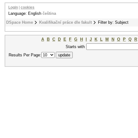
Login
|
cookies
Language: English
čeština
DSpace Home
Kvalifikační práce dle fakult
Filter by: Subject
A
B
C
D
E
F
G
H
I
J
K
L
M
N
O
P
Q
R
Starts with
Results Per Page: