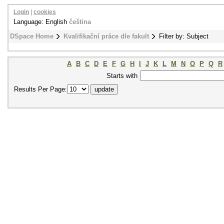
Login
|
cookies
Language: English
čeština
DSpace Home
Kvalifikační práce dle fakult
Filter by: Subject
A
B
C
D
E
F
G
H
I
J
K
L
M
N
O
P
Q
R
Starts with
Results Per Page: