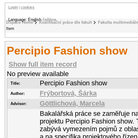
Login
|
cookies
Language: English
čeština
DSpace Home
Kvalifikační práce dle fakult
Fakulta multimediál
Item
Percipio Fashion show
Show full item record
No preview available
Percipio Fashion show
Title:
Frýbortová, Šárka
Author:
Göttlichová, Marcela
Advisor:
Bakalářská práce se zaměřuje na 
projektu Percipio Fashion show. 
zabývá vymezením pojmů z oblas
a na specifika projektového řízen