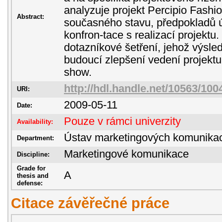
analyzuje projekt Percipio Fashi
Abstract:
současného stavu, předpokladů 
konfron-tace s realizací projektu.
dotazníkové šetření, jehož výsle
budoucí zlepšení vedení projektu
show.
http://hdl.handle.net/10563/100
URI:
2009-05-11
Date:
Pouze v rámci univerzity
Availability:
Ústav marketingových komunika
Department:
Marketingové komunikace
Discipline:
Grade for
A
thesis and
defense:
Citace závěřečné práce