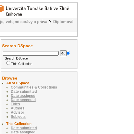
je, veřejné správy a práva
Diplomové
Search DSpace
Search DSpace
This Collection
Browse
All of DSpace
Communities & Collections
Date submitted
Date assigned
Date accepted
Titles
Authors
Advisor
Subjects
This Collection
Date submitted
Date assigned