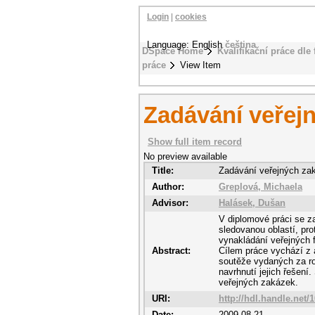
Login
|
cookies
Language: English
čeština
DSpace Home
Kvalifikační práce dle 
práce
View Item
Zadávání veřej
Show full item record
No preview available
Title:
Zadávání veřejných za
Author:
Greplová, Michaela
Advisor:
Halásek, Dušan
V diplomové práci se 
sledovanou oblastí, pr
vynakládání veřejných f
Abstract:
Cílem práce vychází z 
soutěže vydaných za ro
navrhnutí jejich řešení.
veřejných zakázek.
URI:
http://hdl.handle.net/
Date:
2009-08-21