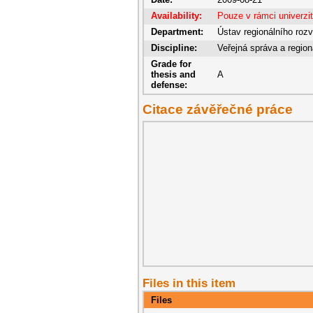
Availability:
Pouze v rámci univerzi
Department:
Ústav regionálního rozv
Discipline:
Veřejná správa a region
Grade for
thesis and
A
defense:
Citace závěřečné práce
Files in this item
Files