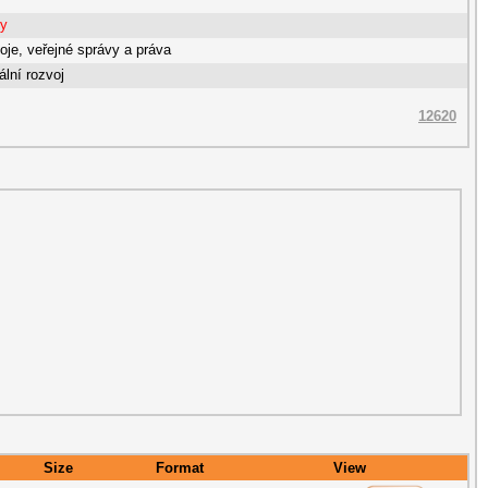
ty
oje, veřejné správy a práva
ální rozvoj
12620
Size
Format
View