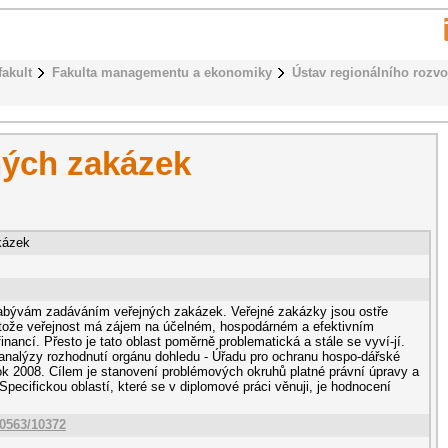
fakult
Fakulta managementu a ekonomiky
Ústav regionálního rozvo
ných zakázek
kázek
zabývám zadáváním veřejných zakázek. Veřejné zakázky jsou ostře
otože veřejnost má zájem na účelném, hospodárném a efektivním
inancí. Přesto je tato oblast poměrně problematická a stále se vyví-jí.
analýzy rozhodnutí orgánu dohledu - Úřadu pro ochranu hospo-dářské
k 2008. Cílem je stanovení problémových okruhů platné právní úpravy a
 Specifickou oblastí, které se v diplomové práci věnuji, je hodnocení
10563/10372