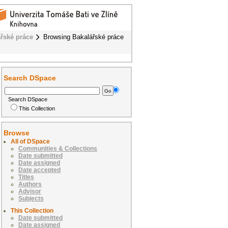
řské práce
Browsing Bakalářské práce
Search DSpace
Search DSpace
This Collection
Browse
All of DSpace
Communities & Collections
Date submitted
Date assigned
Date accepted
Titles
Authors
Advisor
Subjects
This Collection
Date submitted
Date assigned