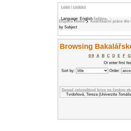
Login
|
cookies
Language: English
čeština
DSpace Home
Kvalifikační práce dle 
by Subject
Browsing Bakalářsk
0-9
A
B
C
D
E
F
G
Or enter first fe
Sort by:
Order:
Dopad celosvětové krize na českou e
Tvrdoňová, Tereza
(
Univerzita Tomáše