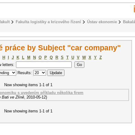
fakult
Fakulta logistiky a krizového řízení
Ústav ekonomie
Bakalá
é práce by Subject "car company"
H
I
J
K
L
M
N
O
P
Q
R
S
T
U
V
W
X
Y
Z
w letters:
Results:
Now showing items 1-1 of 1
konomiku s uvedením příkladu několika firem
 Bati ve Zlíně
,
2010-05-12
)
Now showing items 1-1 of 1