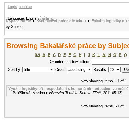
Login
|
cookies
Language: English
čeština
DSpace Home
Kvalifikační práce dle fakult
Fakulta logistiky a k
by Subject
Browsing Bakalářské práce by Subject
0-9
A
B
C
D
E
F
G
H
I
J
K
L
M
N
O
P
Q
Or enter first few letters:
Sort by:
Order:
Results:
Now showing items 1-1 of 1
Využití logistiky při hospodaření s komunálním odpadem ve městě
Polášková, Martina
(
Univerzita Tomáše Bati ve Zlíně
,
2011-05-13
)
Now showing items 1-1 of 1