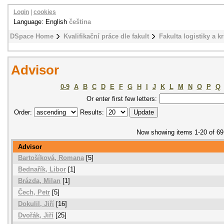
Login
|
cookies
Language: English
čeština
DSpace Home
Kvalifikační práce dle fakult
Fakulta logistiky a k
Advisor
0-9
A
B
C
D
E
F
G
H
I
J
K
L
M
N
O
P
Q
Or enter first few letters:
Order:
Results:
Now showing items 1-20 of 69
Advisor
Bartošíková, Romana
[5]
Bednařík, Libor
[1]
Brázda, Milan
[1]
Čech, Petr
[5]
Dokulil, Jiří
[16]
Dvořák, Jiří
[25]