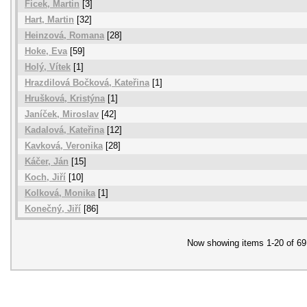
Ficek, Martin
[3]
Hart, Martin
[32]
Heinzová, Romana
[28]
Hoke, Eva
[59]
Holý, Vítek
[1]
Hrazdilová Bočková, Kateřina
[1]
Hrušková, Kristýna
[1]
Janíček, Miroslav
[42]
Kadalová, Kateřina
[12]
Kavková, Veronika
[28]
Káčer, Ján
[15]
Koch, Jiří
[10]
Kolková, Monika
[1]
Konečný, Jiří
[86]
Now showing items 1-20 of 69