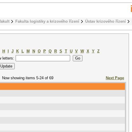
fakult
Fakulta logistiky a krizového řízení
Ústav krizového řízení
H
I
J
K
L
M
N
O
P
Q
R
S
T
U
V
W
X
Y
Z
w letters:
Now showing items 5-24 of 69
Next Page