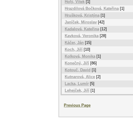
Holý, Vítek
[1]
Hrazdilová Bočková, Kateřina
[1]
Hrušková, Kristýna
[1]
Janíček, Miroslav
[42]
Kadalová, Kateřina
[12]
Kavková, Veronika
[28]
Káčer, Ján
[15]
Koch, Jiří
[10]
Kolková, Monika
[1]
Konečný, Jiří
[86]
Kotouč, David
[1]
Kutnarová, Alice
[2]
Lacka, Lumír
[5]
Lehejček, Jiří
[1]
Previous Page