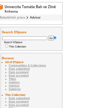
Bakalářské práce
Advisor
Search DSpace
Search DSpace
This Collection
Browse
All of DSpace
Communities & Collections
Date submitted
Date assigned
Date accepted
Titles
Authors
Advisor
Subjects
This Collection
Date submitted
Date assigned
Date accepted