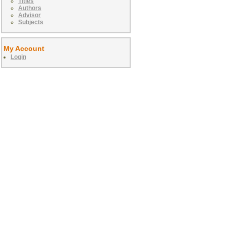
Titles
Authors
Advisor
Subjects
My Account
Login