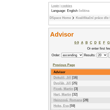
Login
|
cookies
Language: English
čeština
DSpace Home
Kvalifikační práce dle 
Advisor
0-9
A
B
C
D
E
F
G
Or enter first fe
Order:
Results:
Previous Page
Advisor
Dokulil, Jiří
[16]
Dvořák, Jiří
[25]
Ficek, Martin
[3]
Hart, Martin
[32]
Heinzová, Romana
[28]
Hoke, Eva
[59]