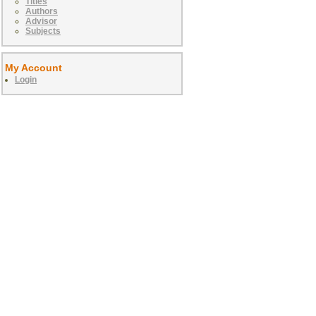
Titles
Authors
Advisor
Subjects
My Account
Login