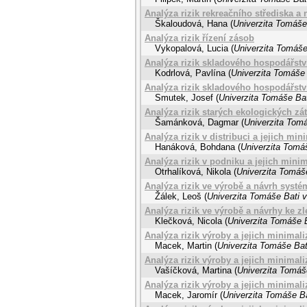
Analýza rizik rekreačního střediska a 
Škaloudová, Hana
(
Univerzita Tomáše 
Analýza rizik řízení zásob
Vykopalová, Lucia
(
Univerzita Tomáše
Analýza rizik skladového hospodářství
Kodrlová, Pavlína
(
Univerzita Tomáše 
Analýza rizik skladového hospodářství
Smutek, Josef
(
Univerzita Tomáše Bat
Analýza rizik starých ekologických zát
Šamánková, Dagmar
(
Univerzita Tomá
Analýza rizik v distribuci a jejich min
Hanáková, Bohdana
(
Univerzita Tomáš
Analýza rizik v podniku a jejich mini
Otrhalíková, Nikola
(
Univerzita Tomáše
Analýza rizik ve výrobě a návrh systé
Žálek, Leoš
(
Univerzita Tomáše Bati v
Analýza rizik ve výrobě a návrhy ke zl
Klečková, Nicola
(
Univerzita Tomáše B
Analýza rizik výroby a jejich minimal
Macek, Martin
(
Univerzita Tomáše Bat
Analýza rizik výroby a jejich minimal
Vašíčková, Martina
(
Univerzita Tomáše
Analýza rizik výroby a jejich minimal
Macek, Jaromír
(
Univerzita Tomáše Ba