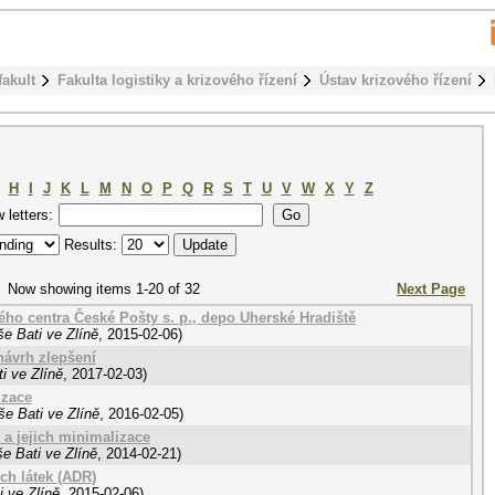
fakult
Fakulta logistiky a krizového řízení
Ústav krizového řízení
H
I
J
K
L
M
N
O
P
Q
R
S
T
U
V
W
X
Y
Z
w letters:
Results:
Now showing items 1-20 of 32
Next Page
kého centra České Pošty s. p., depo Uherské Hradiště
e Bati ve Zlíně
,
2015-02-06
)
návrh zlepšení
i ve Zlíně
,
2017-02-03
)
izace
e Bati ve Zlíně
,
2016-02-05
)
. a jejich minimalizace
e Bati ve Zlíně
,
2014-02-21
)
ch látek (ADR)
 ve Zlíně
,
2015-02-06
)